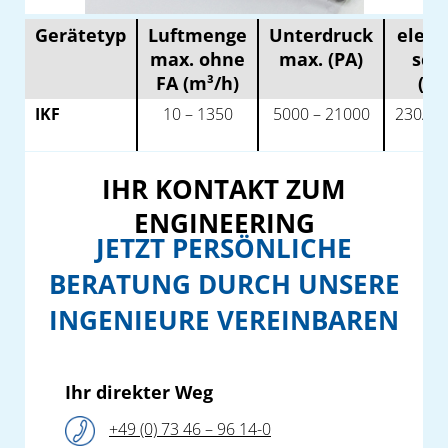
Gerätetyp
Luftmenge
Unterdruck
elekt
max. ohne
max. (PA)
sch
FA (m³/h)
(V/
IKF
10 – 1350
5000 – 21000
230/40
6
IHR KONTAKT ZUM
ENGINEERING
JETZT PERSÖNLICHE
BERATUNG DURCH UNSERE
INGENIEURE VEREINBAREN
Ihr direkter Weg
+49 (0) 73 46 – 96 14-0