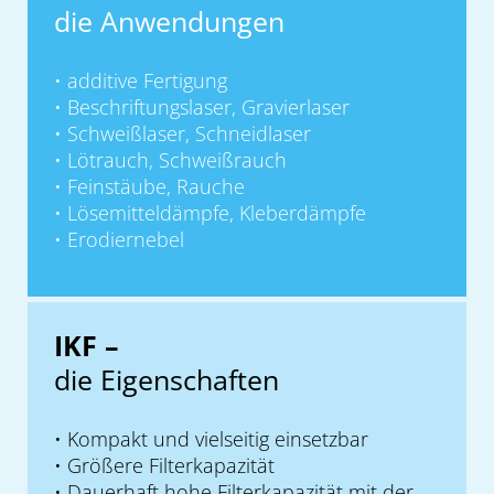
die Anwendungen
additive Fertigung
Beschriftungslaser, Gravierlaser
Schweißlaser, Schneidlaser
Lötrauch, Schweißrauch
Feinstäube, Rauche
Lösemitteldämpfe, Kleberdämpfe
Erodiernebel
IKF –
die Eigenschaften
Kompakt und vielseitig einsetzbar
Größere Filterkapazität
Dauerhaft hohe Filterkapazität mit der