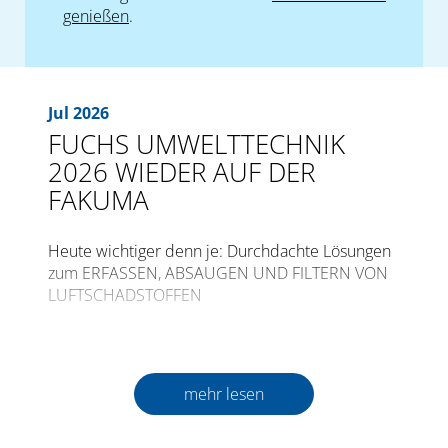
genießen
.
Jul 2026
FUCHS UMWELTTECHNIK
2026 WIEDER AUF DER
FAKUMA
Heute wichtiger denn je: Durchdachte Lösungen
zum ERFASSEN, ABSAUGEN UND FILTERN VON
LUFTSCHADSTOFFEN
Die internationale Fachmesse für
Kunststoffverarbeitung FAKUMA öffnet zum 30.
Mal ihre Pforten vom 12. bis 16. Oktober 2026 in
mehr lesen
Friedrichshafen.