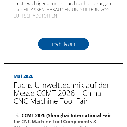
Heute wichtiger denn je: Durchdachte Lösungen
zum ERFASSEN, ABSAUGEN UND FILTERN VON
LUFTSCHADSTOFFEN
Die internationale Fachmesse für
Kunststoffverarbeitung FAKUMA öffnet zum 30.
Mal ihre Pforten vom 12. bis 16. Oktober 2026 in
mehr lesen
Friedrichshafen.
Weltweit sind Kunststoffe ein ständiger Begleiter
in allen Bereichen des täglichen Lebens. Eine
unglaubliche Menge, bei deren Produktion und
Mai 2026
Verarbeitung diverse Schadstoffe entstehen, die
Fuchs Umwelttechnik auf der
entsprechend behandelt werden müssen und
einen kompetenten Spezialisten verlangen.
Messe CCMT 2026 – China
CNC Machine Tool Fair
Dieser Spezialist,
Fuchs Umwelttechnik
präsentiert – nach dem erfolgreichen
Die
CCMT 2026 (Shanghai International Fair
Messeauftritt bei der Fakuma 2024 – in diesem
for CNC Machine Tool Components &
Jahr wieder durchdachte Neuheiten und