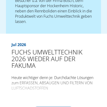
Besucher u.a. von der Firma Bosch, dem
Hauptsponsor der Hockenheim Historic,
neben den Rennboliden einen Einblick in die
Produktwelt von Fuchs Umwelttechnik geben
lassen.
Jul 2026
FUCHS UMWELTTECHNIK
2026 WIEDER AUF DER
FAKUMA
Heute wichtiger denn je: Durchdachte Lösungen
zum ERFASSEN, ABSAUGEN UND FILTERN VON
LUFTSCHADSTOFFEN
Die internationale Fachmesse für
Kunststoffverarbeitung FAKUMA öffnet zum 30.