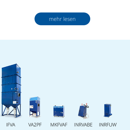
Generationen qualifizierter Fachkräfte zu
unterstützen und zu fördern. Als Vorreiter
mehr lesen
bei der Ausbildung in fortschrittlicher
Fertigung und Technik, schafft die Schule
eine enge Verbindung zwischen Industrie
und Lehre, von der alle Beteiligten
nachhaltig profitieren.
Die Zusammenarbeit begann
am Stand
von Pantron Automation auf der SouthTec-
Messe 2025, USA. Aus einem fachlichen
Austausch zur leistungsstarken,
hochmodernen Absaugtechnologie von
Fuchs Umwelttechnik entwickelte sich ein
strategischer Dialog über sich wandelnde
Anforderungen moderner Fertigung und den
Möglichkeiten der gezielten Qualifizierung
junger Talente.