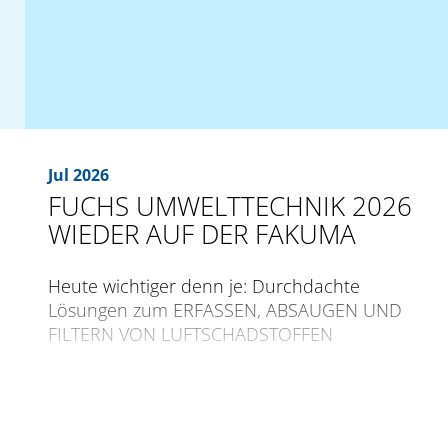
Jul 2026
FUCHS UMWELTTECHNIK 2026
WIEDER AUF DER FAKUMA
Heute wichtiger denn je: Durchdachte
Lösungen zum ERFASSEN, ABSAUGEN UND
FILTERN VON LUFTSCHADSTOFFEN
Die internationale Fachmesse für
Kunststoffverarbeitung FAKUMA öffnet zum
30. Mal ihre Pforten vom 12. bis 16. Oktober