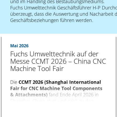
und im Handling des Bestäubungsmediums.
Fuchs Umwelttechnik Geschäftsführer H-P Durchdew
überzeugt, dass die Auswertung und Nacharbeit 
Geschäftsbeziehungen führen werden.
Mai 2026
Fuchs Umwelttechnik auf der
Messe CCMT 2026 – China CNC
Machine Tool Fair
Die
CCMT 2026 (Shanghai International
Fair for CNC Machine Tool Components
& Attachments)
fand Ende April 2026 in
Shanghai, China, statt und zählt zu den
weltweit bedeutendsten Fachmessen für
Werkzeugmaschinen. Auf einer