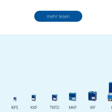
2026 in Friedrichshafen.
Weltweit sind Kunststoffe ein ständiger
mehr lesen
Begleiter in allen Bereichen des täglichen
Lebens. Eine unglaubliche Menge, bei deren
Produktion und Verarbeitung diverse
Schadstoffe entstehen, die entsprechend
behandelt werden müssen und einen
kompetenten Spezialisten verlangen.
Dieser Spezialist,
Fuchs Umwelttechnik
präsentiert – nach dem erfolgreichen
Messeauftritt bei der Fakuma 2024 – in
diesem Jahr wieder durchdachte Neuheiten
und effiziente Sicherheitslösungen zur
Erfassung und Filterung sämtlicher
Luftschadstoffe in der Kunststofffertigung
und -verarbeitung!