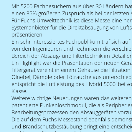
Mit 5200 Fachbesuchern aus über 30 Ländern hat
einen 35% größeren Zuspruch als bei der letzten V
Für Fuchs Umwelttechnik ist diese Messe eine her
Systemanbieter für die Direktabsaugung von Lufts
präsentieren.
Ein sehr interessiertes Fachpublikum traf sich a
von den Ingenieuren und Technikern die verschi
Bereich der Absaug- und Filtertechnik im Detail er
Ein Highlight war die Präsentation der neuen Ger
Filtergerät vereint in einem Gehäuse die Filtratio
Ölnebel; Dämpfe oder Lötrauche aus unterschied
entspricht die Luftleistung des 'Hybrid 5000' bei
Klasse.
Weitere wichtige Neuerungen waren das weiteren
patentierte Funkenlöschmodul, die als Peripheri
Bearbeitungsprozessen den Absauggeräten vorzus
Die auf dem Fuchs Messestand ebenfalls demonstr
und Brandschutzbestäubung bringt eine entscheid