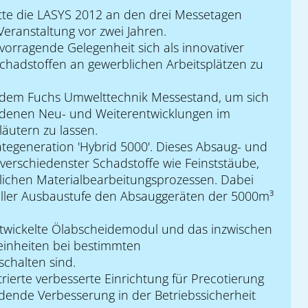
te die LASYS 2012 an den drei Messetagen
eranstaltung vor zwei Jahren.
vorragende Gelegenheit sich als innovativer
chadstoffen an gewerblichen Arbeitsplätzen zu
uf dem Fuchs Umwelttechnik Messestand, um sich
edenen Neu- und Weiterentwicklungen im
läutern zu lassen.
ätegeneration 'Hybrid 5000'. Dieses Absaug- und
n verschiedenster Schadstoffe wie Feinststäube,
lichen Materialbearbeitungsprozessen. Dabei
 voller Ausbaustufe den Absauggeräten der 5000m³
twickelte Ölabscheidemodul und das inzwischen
eeinheiten bei bestimmten
chalten sind.
ierte verbesserte Einrichtung für Precotierung
ende Verbesserung in der Betriebssicherheit