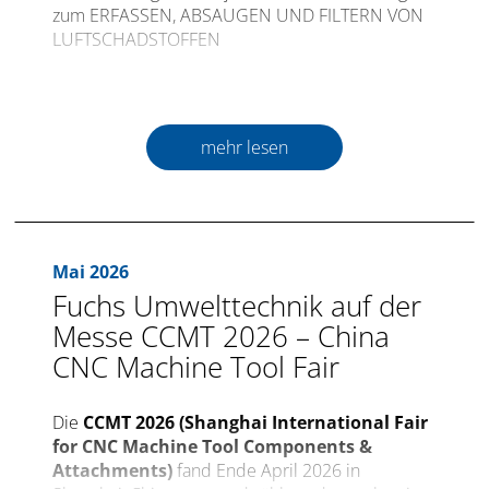
zum ERFASSEN, ABSAUGEN UND FILTERN VON
LUFTSCHADSTOFFEN
Die internationale Fachmesse für
Kunststoffverarbeitung FAKUMA öffnet zum 30.
Mal ihre Pforten vom 12. bis 16. Oktober 2026 in
mehr lesen
Friedrichshafen.
Weltweit sind Kunststoffe ein ständiger Begleiter
in allen Bereichen des täglichen Lebens. Eine
unglaubliche Menge, bei deren Produktion und
Mai 2026
Verarbeitung diverse Schadstoffe entstehen, die
Fuchs Umwelttechnik auf der
entsprechend behandelt werden müssen und
einen kompetenten Spezialisten verlangen.
Messe CCMT 2026 – China
CNC Machine Tool Fair
Dieser Spezialist,
Fuchs Umwelttechnik
präsentiert – nach dem erfolgreichen
Die
CCMT 2026 (Shanghai International Fair
Messeauftritt bei der Fakuma 2024 – in diesem
for CNC Machine Tool Components &
Jahr wieder durchdachte Neuheiten und
Attachments)
fand Ende April 2026 in
effiziente Sicherheitslösungen zur Erfassung und